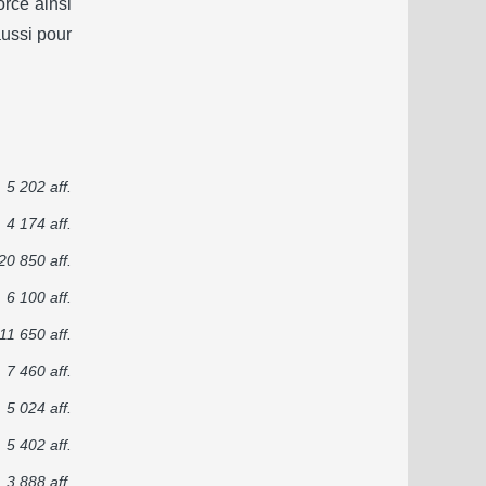
orce ainsi
aussi pour
5 202 aff.
4 174 aff.
20 850 aff.
6 100 aff.
11 650 aff.
7 460 aff.
5 024 aff.
5 402 aff.
3 888 aff.