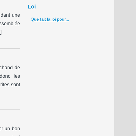
Loi
andant une
Que fait la loi pour...
Assemblée
.
]
rchand de
 donc les
rites sont
er un bon