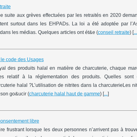
traite
tuée suite aux grèves effectuées par les retraités en 2020 dem
abitent surtout dans les EHPADs. La loi a été adoptée par l’
dans les médias. Quelques articles ont ét&e (
conseil retraite
) [
..
n le code des Usages
oyal des produits halal en matière de charcuterie, chaque ma
 relatif à la réglementation des produits. Quelles sont
erie halal ?L’utilisation de nitrites dans la charcuterieLes nit
 son go&ucir (
charcuterie halal haut de gamme
) [
...
]
 consentement libre
re frustrant lorsque les deux personnes n’arrivent pas à trouv