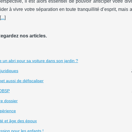
rspective, il est alors essentiel de pouvoir anticiper votre div
er à vivre votre séparation en toute tranquillité d’esprit, mais 
[
...
]
egardez nos articles.
e un abri pour sa voiture dans son jardin ?
juridiques
et aussi de défiscaliser
 IOBSP
re dossier
xpèrience
nté et âge des époux
ssion pour les enfants !