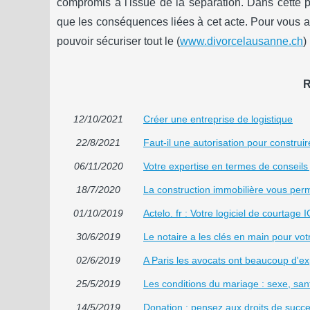
compromis à l'issue de la séparation. Dans cette pe
que les conséquences liées à cet acte. Pour vous aid
pouvoir sécuriser tout le (
www.divorcelausanne.ch
) 
R
12/10/2021
Créer une entreprise de logistique
22/8/2021
Faut-il une autorisation pour construir
06/11/2020
Votre expertise en termes de conseils 
18/7/2020
La construction immobilière vous perm
01/10/2019
Actelo. fr : Votre logiciel de courtage
30/6/2019
Le notaire a les clés en main pour vot
02/6/2019
A Paris les avocats ont beaucoup d'e
25/5/2019
Les conditions du mariage : sexe, sa
14/5/2019
Donation : pensez aux droits de succe